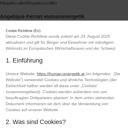
Hinauf
scrollen
Hinunter
scrollen
Angelique Ferrari Humanenergetik
Cookie-Richtlinie (EU)
Diese Cookie-Richtlinie wurde zuletzt am 24. August 2025
Startseite
aktualisiert und gilt für Bürger und Einwohner mit ständigem
Über mich
Wohnsitz im Europäischen Wirtschaftsraum und der Schweiz.
Philosophie
1. Einführung
Psychosomatische Energetik
Angebote
Unsere Website,
https://human-energetik.at
(im folgenden: „Die
Website“) verwendet Cookies und ähnliche Technologien (der
Preise
Einfachheit halber werden all diese unter „Cookies“
FAQ
zusammengefasst). Cookies werden außerdem von uns
Kontakt
beauftragten Drittparteien platziert. In dem unten stehenden
Dokument informieren wir dich über die Verwendung von
Cookies auf unserer Website.
2. Was sind Cookies?