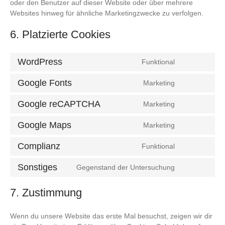
oder den Benutzer auf dieser Website oder über mehrere
Websites hinweg für ähnliche Marketingzwecke zu verfolgen.
6. Platzierte Cookies
WordPress
Funktional
Consent
to
Google Fonts
Marketing
Consent
service
to
wordpress
Google reCAPTCHA
Marketing
Consent
service
to
google-
Google Maps
Marketing
Consent
service
fonts
to
google-
Complianz
Funktional
Consent
service
recaptcha
to
google-
Sonstiges
Gegenstand der Untersuchung
Consent
service
maps
to
complianz
7. Zustimmung
service
sonstiges
Wenn du unsere Website das erste Mal besuchst, zeigen wir dir